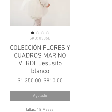
SKU: 0306B
COLECCIÓN FLORES Y
CUADROS MARINO
VERDE Jesusito
blanco
Precio
Precio
 $1,350.00 
$810.00
de
oferta
Agotado
Tallas: 18 Meses