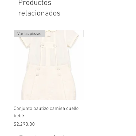
Productos
relacionados
Varias piezas
Última pieza
Conjunto bautizo camisa cuello
Conjunto nude lino
bebé
Precio
$2,490.00
Precio
$2,290.00