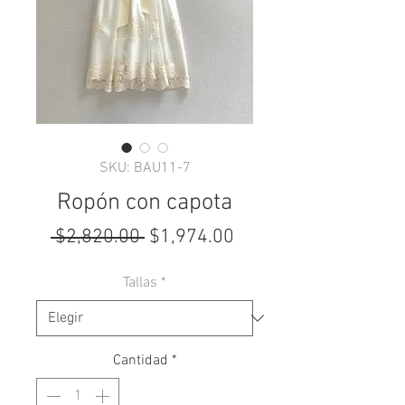
SKU: BAU11-7
Ropón con capota
Precio
Precio
 $2,820.00 
$1,974.00
de
Tallas
*
oferta
Cantidad
*