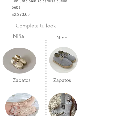
Conjunto bautizo camisa cuello
Conjunto nude lino
bebé
Precio
$2,490.00
Precio
$2,290.00
Completa tu look
Niña
Niño
Zapatos
Zapatos