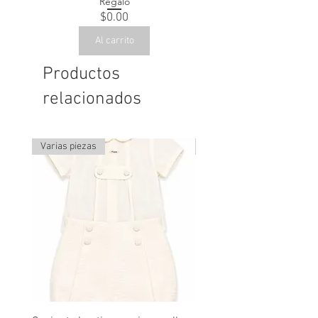
Regalo
Precio
$0.00
Al carrito
Productos
relacionados
Varias piezas
Última pieza