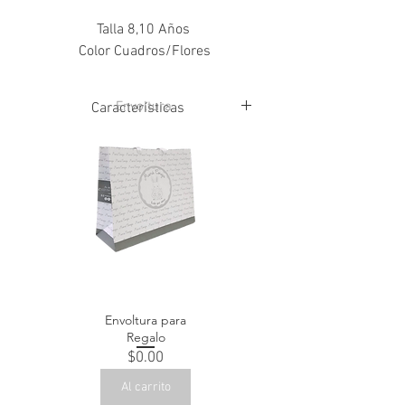
Talla 8,10 Años
Color Cuadros/Flores
Envoltura
Características
80% Naylon
20% Spandex
Envoltura para
Regalo
Precio
$0.00
Al carrito