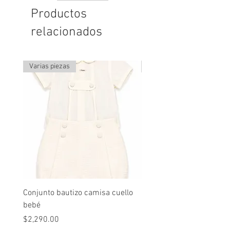
Productos
relacionados
Varias piezas
Última pieza
Conjunto bautizo camisa cuello
Conjunto nude lino
bebé
Precio
$2,490.00
Precio
$2,290.00