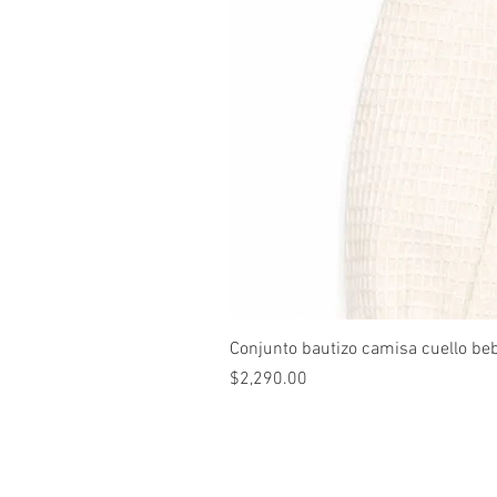
Conjunto bautizo camisa cuello be
Precio
$2,290.00