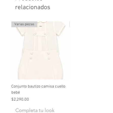
relacionados
Varias piezas
Última pieza
Conjunto bautizo camisa cuello
Conjunto nude lino
bebé
Precio
$2,490.00
Precio
$2,290.00
Completa tu look