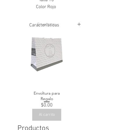
Talla 10
Color Rojo
Envoltura
Características
80% Nylon
20% Spandex
Envoltura para
Regalo
Precio
$0.00
Al carrito
Productos