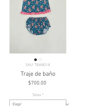
SKU: TBAÑO18
Traje de baño
Precio
$700.00
Tallas
*