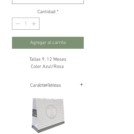
Cantidad
*
Agregar al carrito
Tallas 9, 12 Meses
Color Azul/Rosa
Envoltura
Características
91% Poliamida
9% Elastán