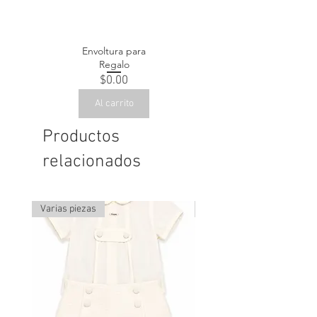
Envoltura para
Regalo
Precio
$0.00
Al carrito
Productos
relacionados
Varias piezas
Última pieza