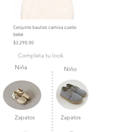
Conjunto bautizo camisa cuello
Conjunto nude lino
bebé
Precio
$2,490.00
Precio
$2,290.00
Completa tu look
Niña
Niño
Zapatos
Zapatos