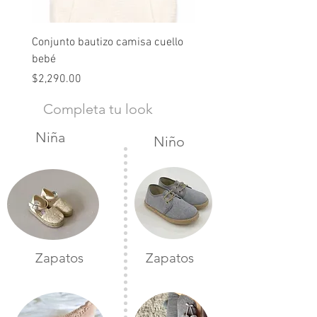
Conjunto bautizo camisa cuello
Conjunto nude lino
bebé
Precio
$2,490.00
Precio
$2,290.00
Completa tu look
Niña
Niño
Zapatos
Zapatos