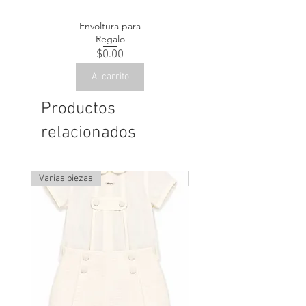
Envoltura para
Regalo
Precio
$0.00
Al carrito
Productos
relacionados
Varias piezas
Última pieza