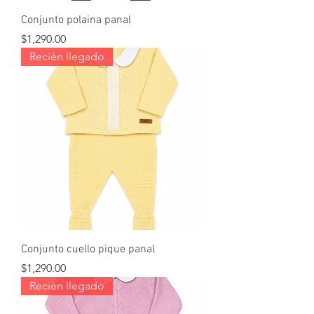
Conjunto polaina panal
Precio
$1,290.00
Recién llegado
Conjunto cuello pique panal
Precio
$1,290.00
Recién llegado