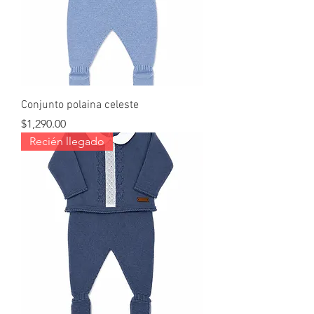
Conjunto polaina celeste
Precio
$1,290.00
Recién llegado