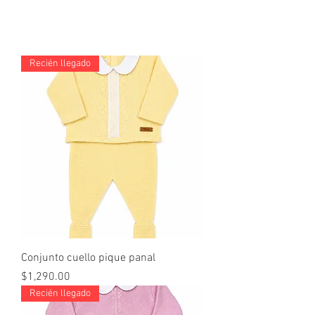
Recién llegado
Conjunto cuello pique panal
Precio
$1,290.00
Recién llegado