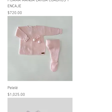
PIJAMA MANGA LARGA CUADROS Y
ENCAJE
Precio
$720.00
Pelelé
Precio
$1,025.00