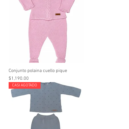
Conjunto polaina cuello pique
Precio
$1,190.00
CASI AGOTADO