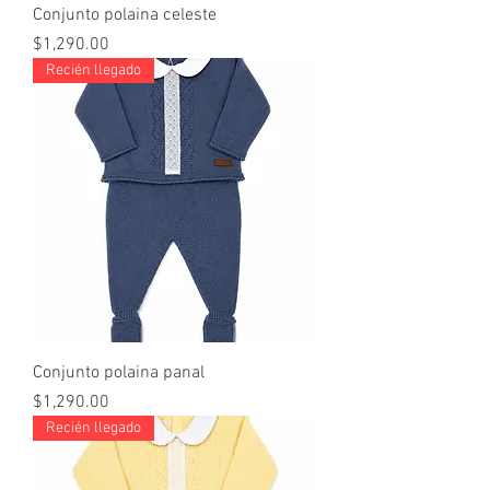
Conjunto polaina celeste
Price
$1,290.00
Recién llegado
Conjunto polaina panal
Price
$1,290.00
Recién llegado