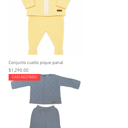
Conjunto cuello pique panal
Price
$1,290.00
CASI AGOTADO