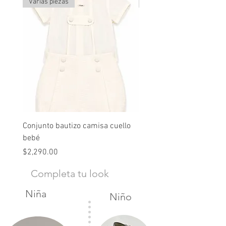
Varias piezas
Última pieza
Conjunto bautizo camisa cuello
Conjunto nude lino
bebé
Precio
$2,490.00
Precio
$2,290.00
Completa tu look
Niña
Niño