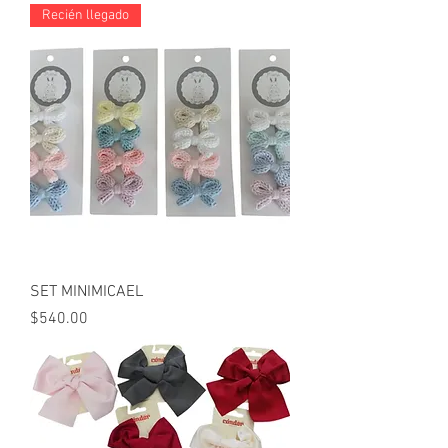
Recién llegado
SET MINIMICAEL
Precio
$540.00