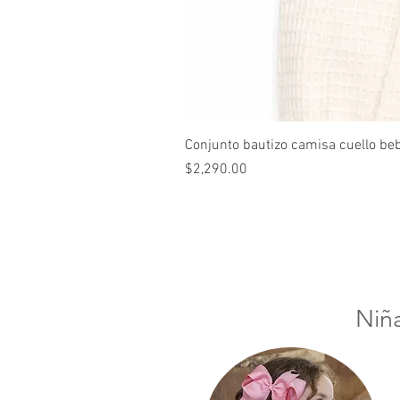
Conjunto bautizo camisa cuello be
Precio
$2,290.00
Niñ