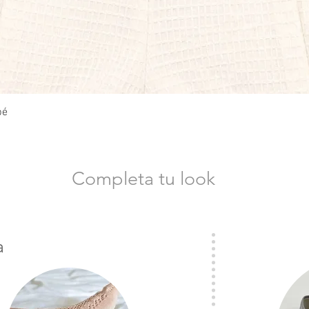
Vista rápida
bé
Completa tu look
a