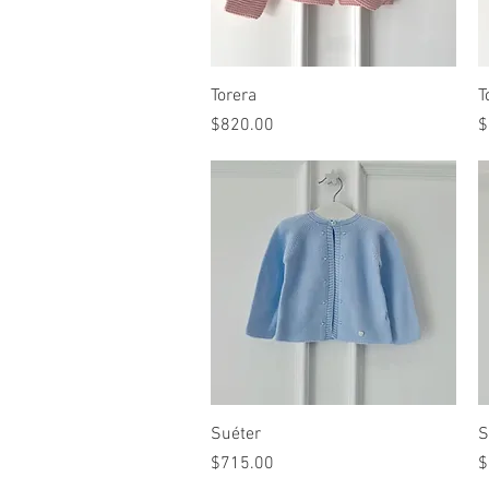
Vista rápida
Torera
T
Precio
P
$820.00
$
Vista rápida
Suéter
S
Precio
P
$715.00
$