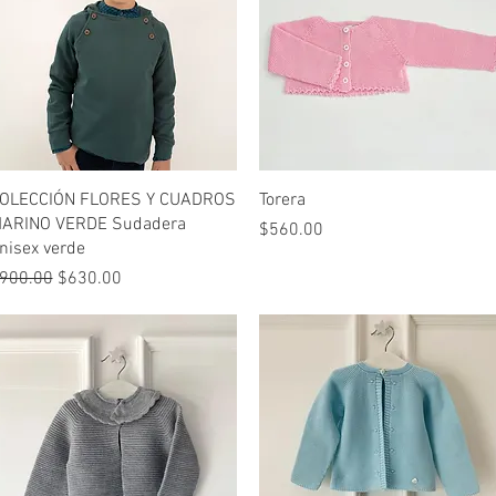
Vista rápida
Vista rápida
OLECCIÓN FLORES Y CUADROS
Torera
ARINO VERDE Sudadera
Precio
$560.00
nisex verde
recio
Precio de oferta
900.00
$630.00