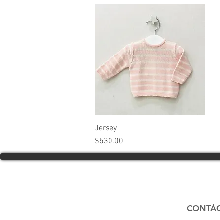
Vista rápida
Jersey
Precio
$530.00
CONTÁ