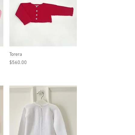
Vista rápida
Torera
Precio
$560.00