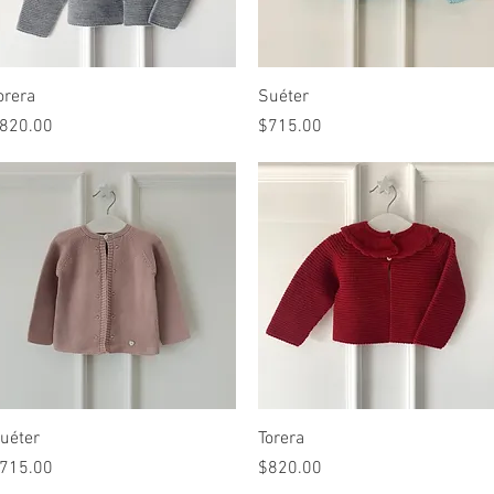
Vista rápida
Vista rápida
orera
Suéter
recio
Precio
820.00
$715.00
Vista rápida
Vista rápida
uéter
Torera
recio
Precio
715.00
$820.00