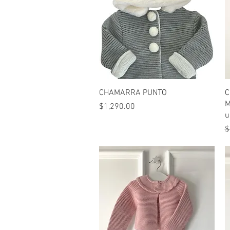
Vista rápida
CHAMARRA PUNTO
C
M
Precio
$1,290.00
u
P
$