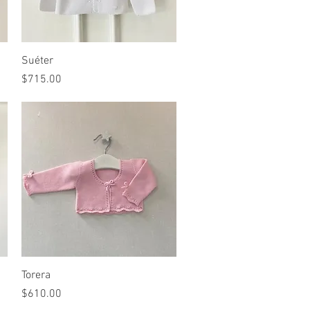
Vista rápida
Suéter
Precio
$715.00
Vista rápida
Torera
Precio
$610.00