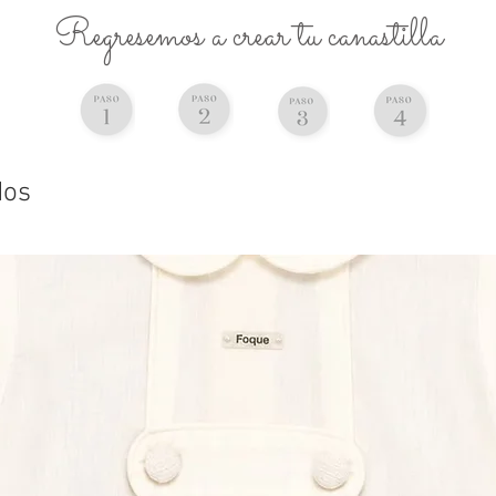
Regresemos a crear tu canastilla
dos