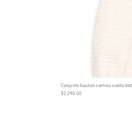
Conjunto bautizo camisa cuello be
Precio
$2,290.00