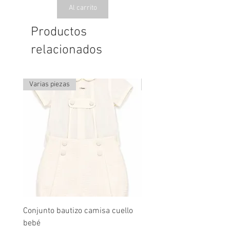
Al carrito
Productos
relacionados
Varias piezas
Última pieza
Conjunto bautizo camisa cuello
Conjunto nude lino
bebé
Precio
$2,490.00