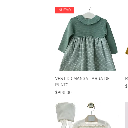
NUEVO
Vista rápida
VESTIDO MANGA LARGA DE
R
PUNTO
P
$
Precio
$900.00