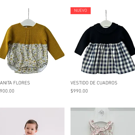
NUEVO
Vista rápida
Vista rápida
ANITA FLORES
VESTIDO DE CUADROS
recio
Precio
900.00
$990.00