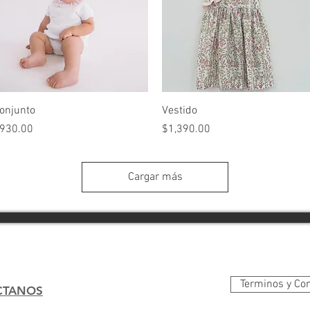
Vista rápida
Vista rápida
onjunto
Vestido
recio
Precio
930.00
$1,390.00
Cargar más
Terminos y Co
CTANOS