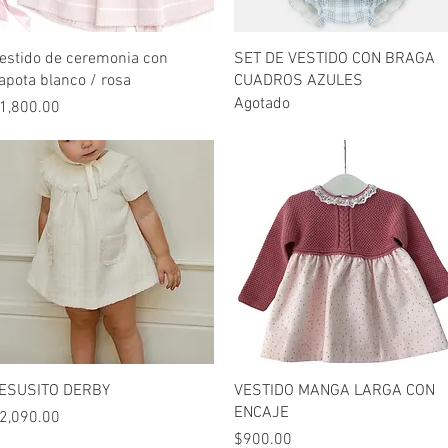
Vista rápida
Vista rápida
estido de ceremonia con
SET DE VESTIDO CON BRAGA
apota blanco / rosa
CUADROS AZULES
Agotado
recio
1,800.00
Vista rápida
Vista rápida
ESUSITO DERBY
VESTIDO MANGA LARGA CON
ENCAJE
recio
2,090.00
Precio
$900.00