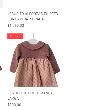
Vista rápida
JESUSITO ALFORZAS EN PETO
CON CAPOTA Y BRAGA
Precio
$1,560.00
NUEVO
Vista rápida
VESTIDO DE PUNTO MANGA
LARGA
Precio
$900.00