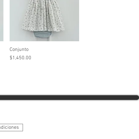
Vista rápida
Conjunto
Precio
$1,450.00
ndiciones