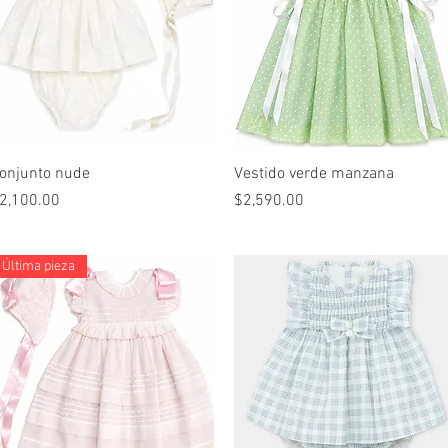
Vista rápida
Vista rápida
onjunto nude
Vestido verde manzana
recio
Precio
2,100.00
$2,590.00
Última pieza