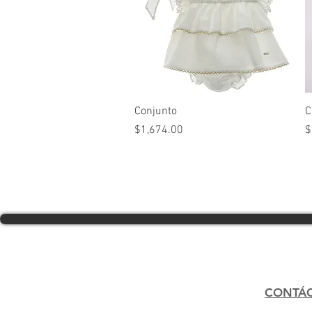
Vista rápida
Conjunto
C
Precio
P
$1,674.00
$
CONTÁ