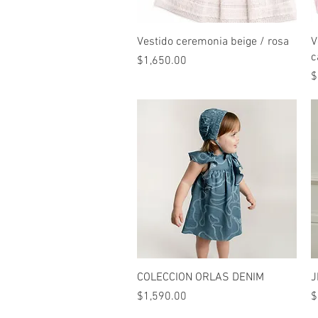
Vista rápida
Vestido ceremonia beige / rosa
V
c
Precio
$1,650.00
P
$
Vista rápida
COLECCION ORLAS DENIM
J
Precio
P
$1,590.00
$