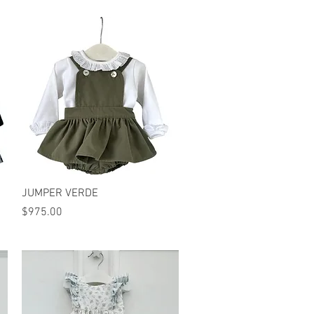
Vista rápida
JUMPER VERDE
Precio
$975.00