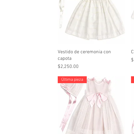
Vista rápida
Vestido de ceremonia con
C
capota
P
$
Precio
$2,250.00
Última pieza