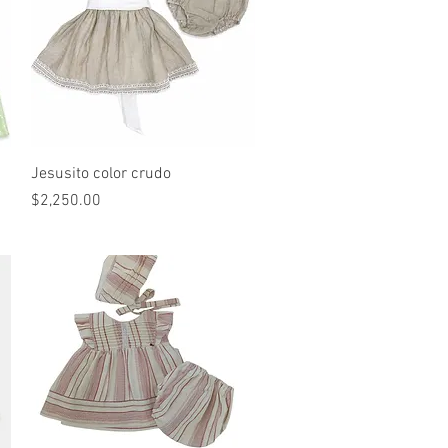
Vista rápida
Jesusito color crudo
Precio
$2,250.00