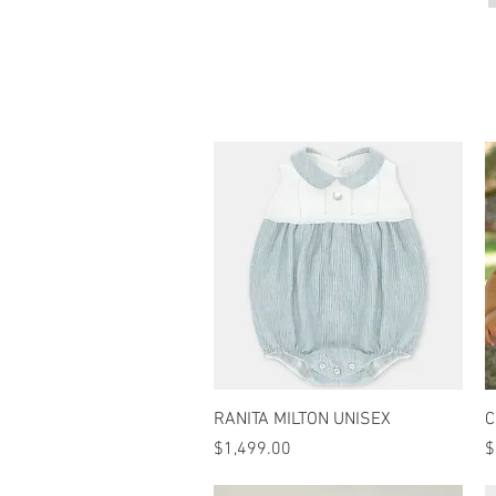
Vista rápida
RANITA MILTON UNISEX
C
Precio
P
$1,499.00
$