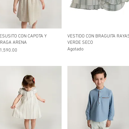
Vista rápida
Vista rápida
ESUSITO CON CAPOTA Y
VESTIDO CON BRAGUITA RAYA
RAGA ARENA
VERDE SECO
Agotado
recio
1,590.00