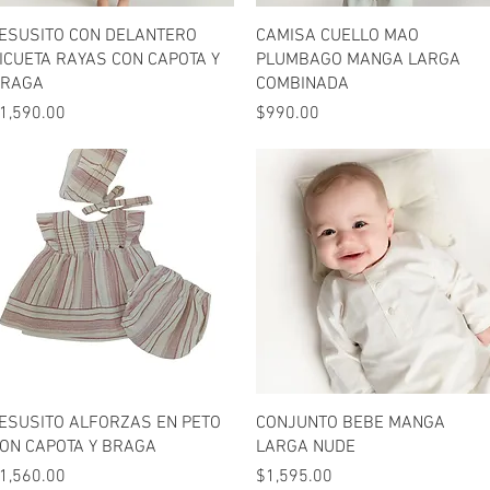
Vista rápida
Vista rápida
ESUSITO CON DELANTERO
CAMISA CUELLO MAO
ICUETA RAYAS CON CAPOTA Y
PLUMBAGO MANGA LARGA
RAGA
COMBINADA
recio
Precio
1,590.00
$990.00
Vista rápida
Vista rápida
ESUSITO ALFORZAS EN PETO
CONJUNTO BEBE MANGA
ON CAPOTA Y BRAGA
LARGA NUDE
recio
Precio
1,560.00
$1,595.00