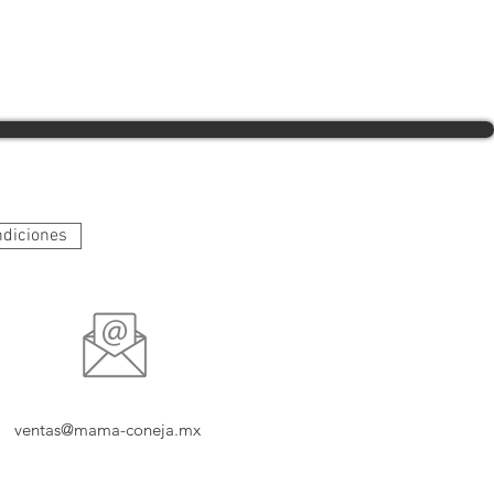
ndiciones
ventas@mama-coneja.mx