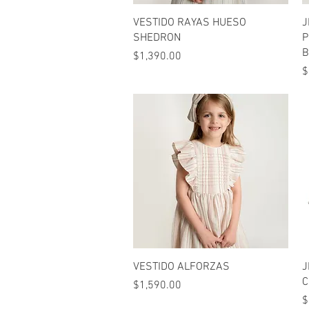
Vista rápida
VESTIDO RAYAS HUESO
J
SHEDRON
P
B
Precio
$1,390.00
P
$
Vista rápida
VESTIDO ALFORZAS
J
C
Precio
$1,590.00
P
$