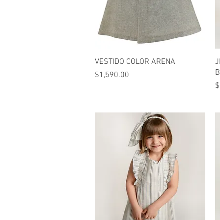
Vista rápida
VESTIDO COLOR ARENA
J
B
Precio
$1,590.00
P
$