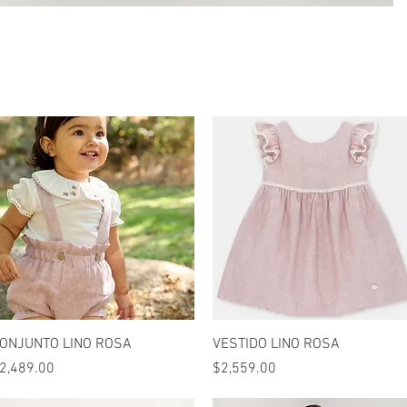
Vista rápida
Vista rápida
ONJUNTO LINO ROSA
VESTIDO LINO ROSA
recio
Precio
2,489.00
$2,559.00