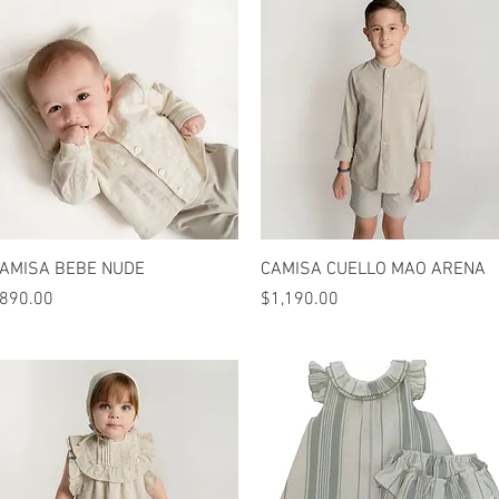
Vista rápida
Vista rápida
AMISA BEBE NUDE
CAMISA CUELLO MAO ARENA
recio
Precio
890.00
$1,190.00