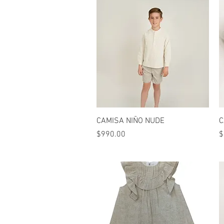
Vista rápida
CAMISA NIÑO NUDE
C
Precio
P
$990.00
$