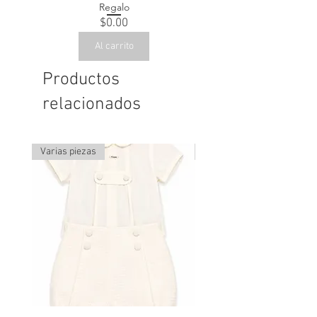
Regalo
Precio
$0.00
Al carrito
Productos
relacionados
Varias piezas
Última pieza