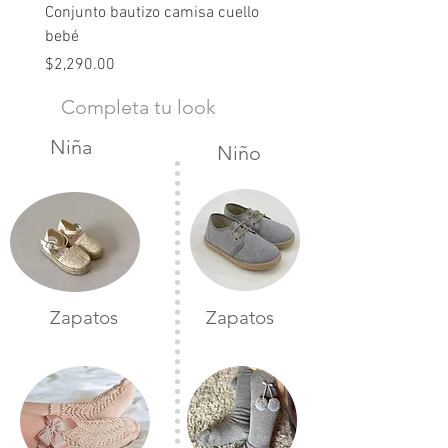
Conjunto bautizo camisa cuello
Conjunto nude lino
bebé
Precio
$2,490.00
Precio
$2,290.00
Completa tu look
Niña
Niño
Zapatos
Zapatos