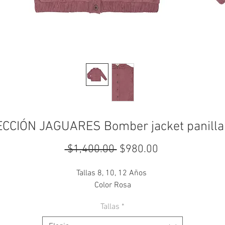
CCIÓN JAGUARES Bomber jacket panilla
Precio
Precio
 $1,400.00 
$980.00
de
Tallas 8, 10, 12 Años
oferta
Color Rosa
Tallas
*