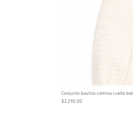
Conjunto bautizo camisa cuello be
Precio
$2,290.00