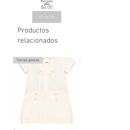
Regalo
Precio
$0.00
Al carrito
Productos
relacionados
Varias piezas
Última pieza