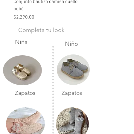
Conjunto bautizo camisa cuello
Conjunto nude lino
bebé
Precio
$2,490.00
Precio
$2,290.00
Completa tu look
Niña
Niño
Zapatos
Zapatos