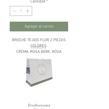
Cantidad
*
Agregar al carrito
BROCHE TEJIDO FLOR 2 PIEZAS
COLORES:
Envoltura
CREMA, ROSA BEBE, ROSA
PASTEL AMARILLO, BLANCO AZUL
CIELO
Envoltura para