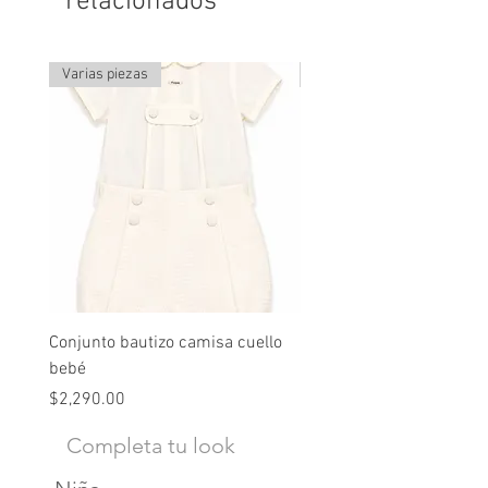
relacionados
Varias piezas
Última pieza
Conjunto bautizo camisa cuello
Conjunto nude lino
bebé
Precio
$2,490.00
Precio
$2,290.00
Completa tu look