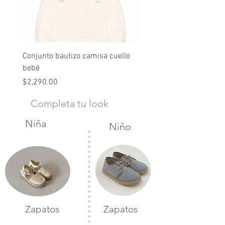
Conjunto bautizo camisa cuello
Conjunto nude lino
bebé
Precio
$2,490.00
Precio
$2,290.00
Completa tu look
Niña
Niño
Zapatos
Zapatos