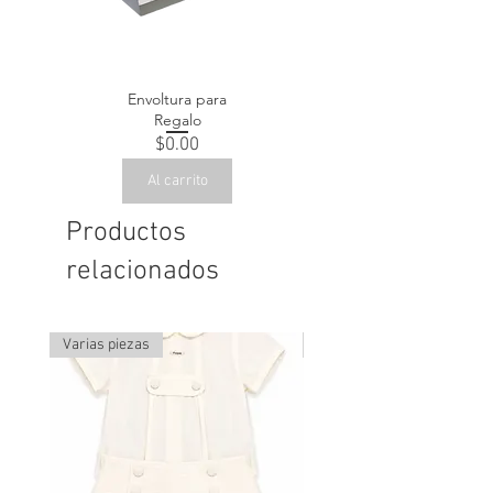
Envoltura para
Regalo
Precio
$0.00
Al carrito
Productos
relacionados
Varias piezas
Última pieza