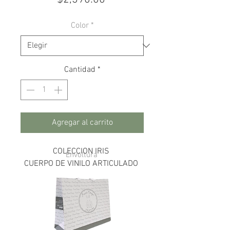
Color
*
Cantidad
*
Agregar al carrito
COLECCION IRIS
Envoltura
CUERPO DE VINILO ARTICULADO