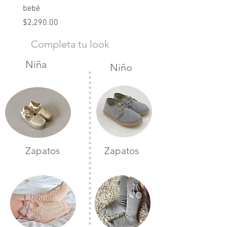
bebé
Precio
$2,490.00
Precio
$2,290.00
Completa tu look
Niña
Niño
Zapatos
Zapatos