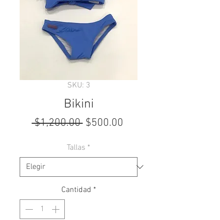
SKU: 3
Bikini
Precio
Precio
 $1,200.00 
$500.00
de
Tallas
*
oferta
Cantidad
*