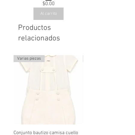
Precio
$0.00
Al carrito
Productos
relacionados
Varias piezas
Última pieza
Conjunto bautizo camisa cuello
Conjunto nude lino