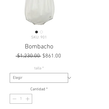
SKU: 901
Bombacho
Precio
Precio
 $1,230.00 
$861.00
de
talla
*
oferta
Cantidad
*