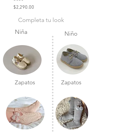
Precio
$2,490.00
Precio
$2,290.00
Completa tu look
Niña
Niño
Zapatos
Zapatos