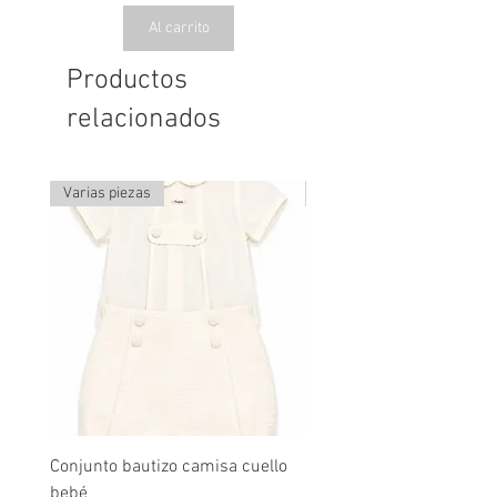
Al carrito
Productos
relacionados
Varias piezas
Última pieza
Conjunto bautizo camisa cuello
Conjunto nude lino
bebé