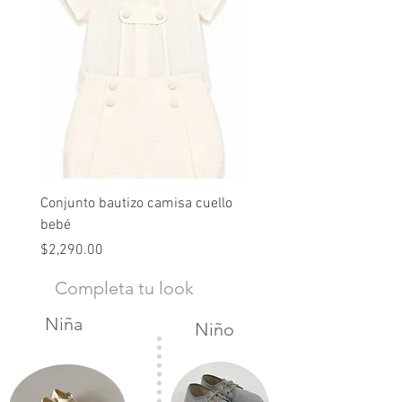
Conjunto bautizo camisa cuello
Conjunto nude lino
bebé
Precio
$2,490.00
Precio
$2,290.00
Completa tu look
Niña
Niño