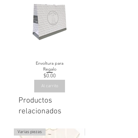
100% Algodón
Envoltura para
Regalo
Precio
$0.00
Al carrito
Productos
relacionados
Varias piezas
Última pieza