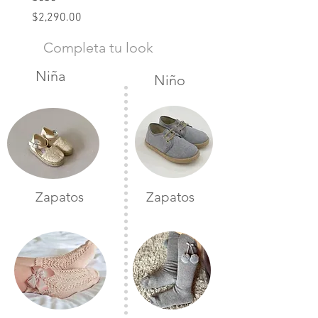
Precio
$2,490.00
Precio
$2,290.00
Completa tu look
Niña
Niño
Zapatos
Zapatos