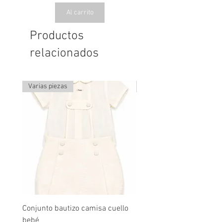
Al carrito
Productos
relacionados
Varias piezas
Última pieza
Conjunto bautizo camisa cuello
Conjunto nude lino
bebé