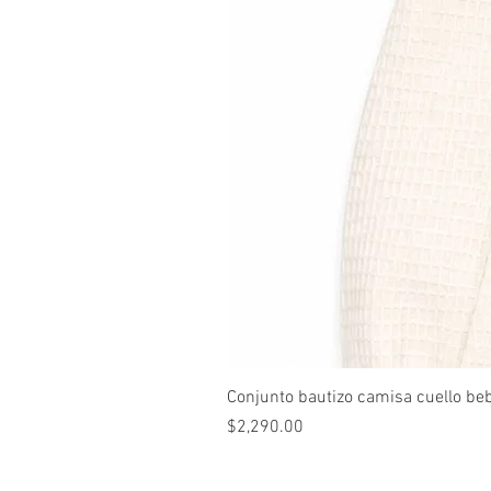
Conjunto bautizo camisa cuello be
Precio
$2,290.00