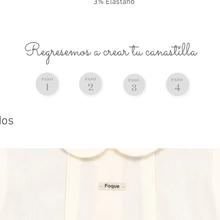
3% Elastano
Regresemos a crear tu canastilla
dos