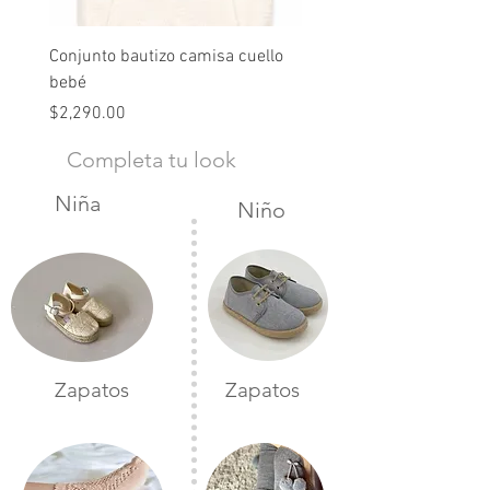
Conjunto bautizo camisa cuello
Conjunto nude lino
bebé
Precio
$2,490.00
Precio
$2,290.00
Completa tu look
Niña
Niño
Zapatos
Zapatos