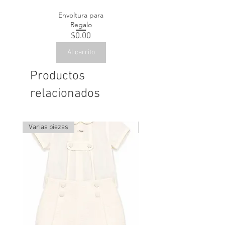
Envoltura para
Regalo
Precio
$0.00
Al carrito
Productos
relacionados
Varias piezas
Última pieza