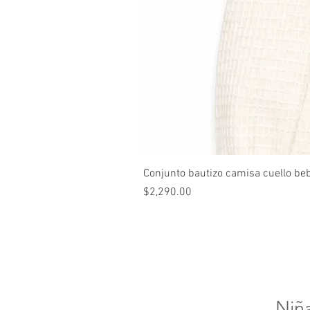
Conjunto bautizo camisa cuello be
Precio
$2,290.00
Niñ