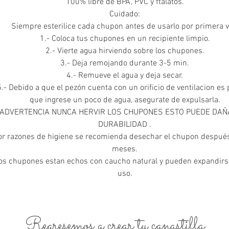
100% libre de BPA, PVC y ftalatos.
Cuidado:
Siempre esterilice cada chupon antes de usarlo por primera v
1.- Coloca tus chupones en un recipiente limpio.
2.- Vierte agua hirviendo sobre los chupones.
3.- Deja remojando durante 3-5 min.
4.- Remueve el agua y deja secar.
5.- Debido a que el pezón cuenta con un orificio de ventilacion es 
que ingrese un poco de agua, asegurate de expulsarla.
ADVERTENCIA NUNCA HERVIR LOS CHUPONES ESTO PUEDE DAÑ
DURABILIDAD .
or razones de higiene se recomienda desechar el chupon despué
meses.
os chupones estan echos con caucho natural y pueden expandirs
uso.
Regresemos a crear tu canastilla