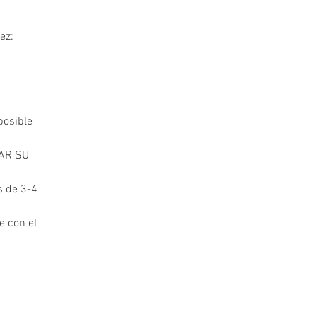
ez:
posible
AR SU
s de 3-4
e con el