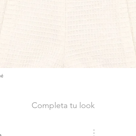
Vista rápida
bé
Completa tu look
a