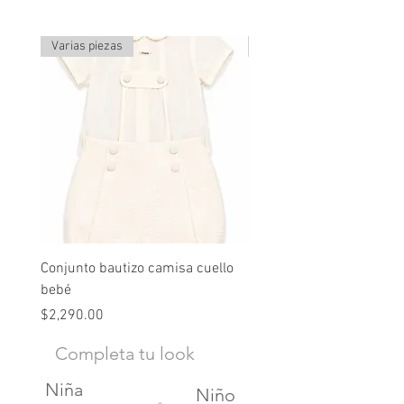
Varias piezas
Última pieza
Conjunto bautizo camisa cuello
Conjunto nude lino
bebé
Precio
$2,490.00
Precio
$2,290.00
Completa tu look
Niña
Niño