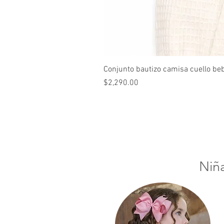
Conjunto bautizo camisa cuello be
Precio
$2,290.00
Niñ