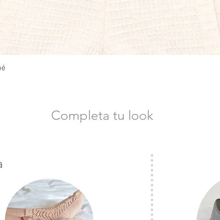
Vista rápida
bé
Completa tu look
a