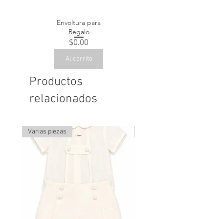
Envoltura para
Regalo
Precio
$0.00
Al carrito
Productos
relacionados
Varias piezas
Última pieza