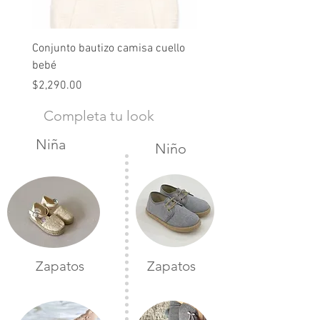
Conjunto bautizo camisa cuello
Conjunto nude lino
bebé
Precio
$2,490.00
Precio
$2,290.00
Completa tu look
Niña
Niño
Zapatos
Zapatos