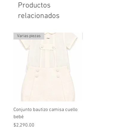
Productos
relacionados
Varias piezas
Última pieza
Conjunto bautizo camisa cuello
Conjunto nude lino
bebé
Precio
$2,490.00
Precio
$2,290.00