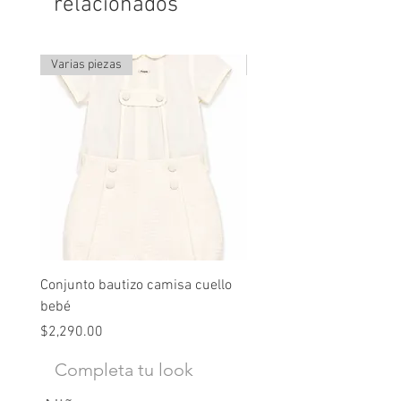
relacionados
Varias piezas
Última pieza
Conjunto bautizo camisa cuello
Conjunto nude lino
bebé
Precio
$2,490.00
Precio
$2,290.00
Completa tu look