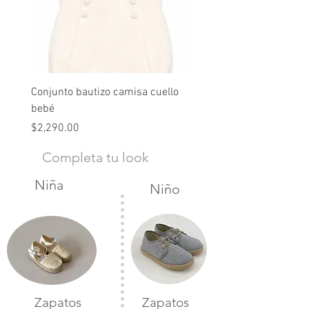
Conjunto bautizo camisa cuello
Conjunto nude lino
bebé
Precio
$2,490.00
Precio
$2,290.00
Completa tu look
Niña
Niño
Zapatos
Zapatos