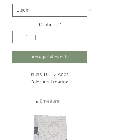
Cantidad
*
Agregar al carrito
Tallas 10, 12 Años
Color Azul marino
Envoltura
Características
92% Algodón
2% Elastano