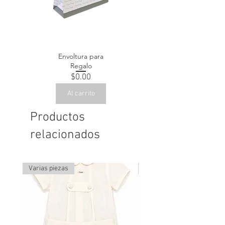
Envoltura para
Regalo
Precio
$0.00
Al carrito
Productos
relacionados
Varias piezas
Última pieza