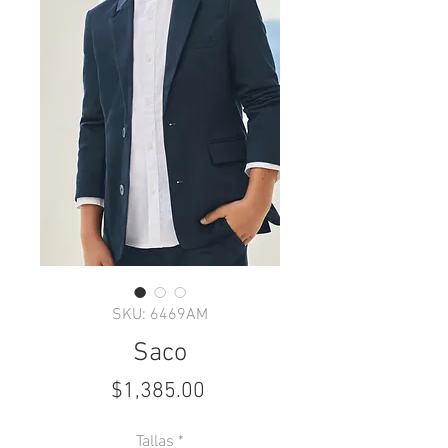
SKU: 6469AM
Saco
Precio
$1,385.00
Tallas
*