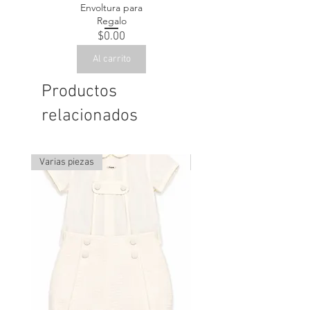
Envoltura para
Regalo
Precio
$0.00
Al carrito
Productos
relacionados
Varias piezas
Última pieza