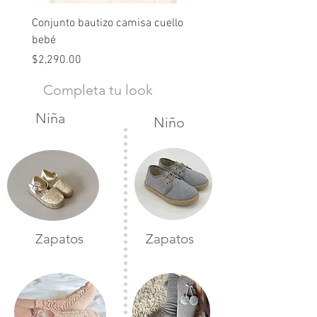
Conjunto bautizo camisa cuello
Conjunto nude lino
bebé
Precio
$2,490.00
Precio
$2,290.00
Completa tu look
Niña
Niño
Zapatos
Zapatos