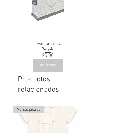
Envoltura para
Regalo
Precio
$0.00
Al carrito
Productos
relacionados
Varias piezas
Última pieza