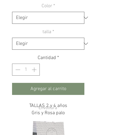
Color
*
talla
*
Cantidad
*
Agregar al carrito
TALLAS 2 y 4 años
Envoltura
Gris y Rosa palo