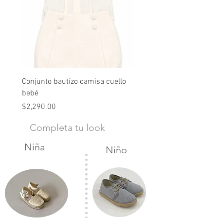
Conjunto bautizo camisa cuello
Conjunto nude lino
bebé
Precio
$2,490.00
Precio
$2,290.00
Completa tu look
Niña
Niño