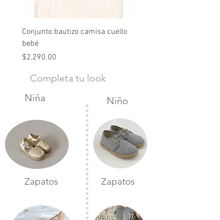
Conjunto bautizo camisa cuello
Conjunto nude lino
bebé
Precio
$2,490.00
Precio
$2,290.00
Completa tu look
Niña
Niño
Zapatos
Zapatos