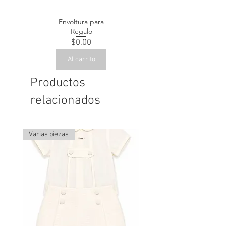
Envoltura para
Regalo
Precio
$0.00
Al carrito
Productos
relacionados
Varias piezas
Última pieza