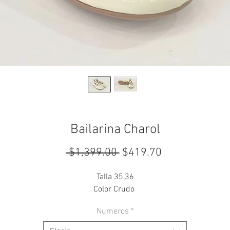
Bailarina Charol
Precio
Precio
 $1,399.00 
$419.70
de
Talla 35,36
oferta
Color Crudo
Numeros
*