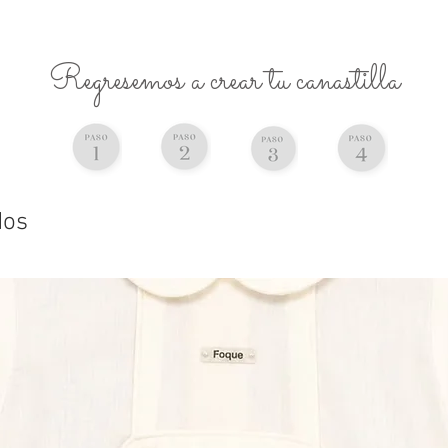
Regresemos a crear tu canastilla
dos