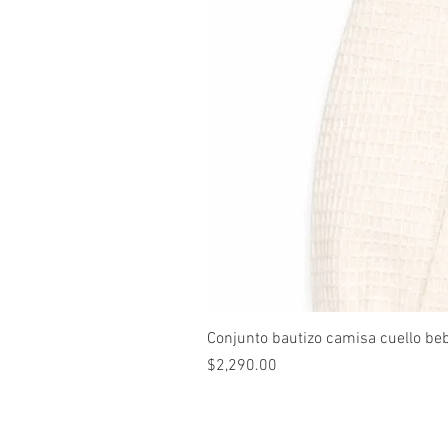
Conjunto bautizo camisa cuello be
Precio
$2,290.00