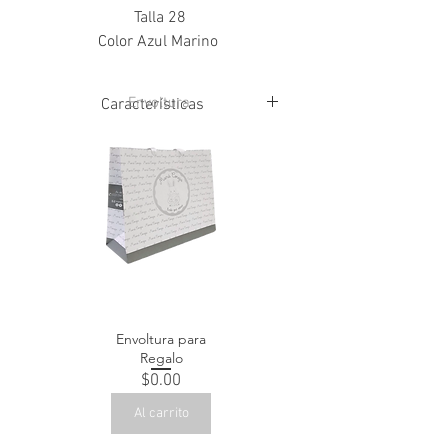
Talla 28
Color Azul Marino
Envoltura
Características
Corte Piel Bovino
Forro Piel Porcino
Suela Sintética
Envoltura para
Regalo
Precio
$0.00
Al carrito