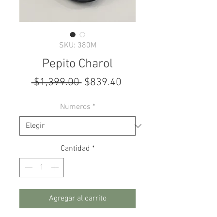
SKU: 380M
Pepito Charol
Precio
Precio
 $1,399.00 
$839.40
de
Numeros
*
oferta
Cantidad
*
Agregar al carrito