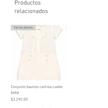
Productos
relacionados
Varias piezas
Última pieza
Conjunto bautizo camisa cuello
Conjunto nude lino
bebé
Precio
$2,490.00
Precio
$2,290.00