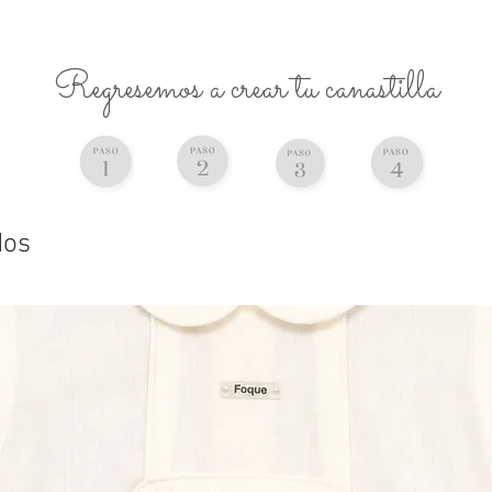
Regresemos a crear tu canastilla
dos