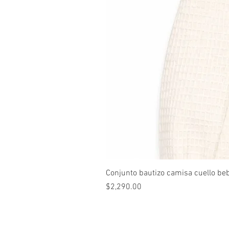
Conjunto bautizo camisa cuello be
Precio
$2,290.00