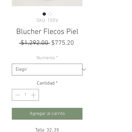
SKU: 155V
Blucher Flecos Piel
Precio
Precio
 $1,292.00 
$775.20
de
Numeros
*
oferta
Cantidad
*
Agregar al carrito
Talla 32, 35