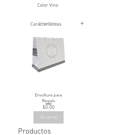
Color Vino
Envoltura
Características
Corte Piel Porcino
Forro Piel Bovino
Suela Sintetica
Envoltura para
Regalo
Precio
$0.00
Al carrito
Productos