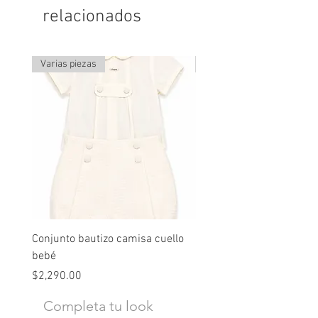
relacionados
Varias piezas
Última pieza
Conjunto bautizo camisa cuello
Conjunto nude lino
bebé
Precio
$2,490.00
Precio
$2,290.00
Completa tu look