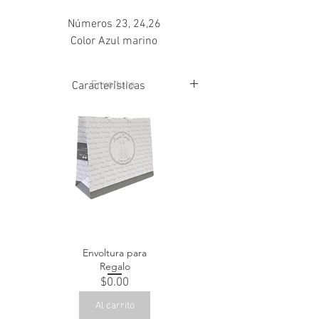
Números 23, 24,26
Color Azul marino
Envoltura
Características
Corte textil
Forro textil
Suela sintetica
Envoltura para
Regalo
Precio
$0.00
Al carrito