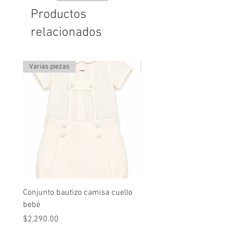
Productos
relacionados
Varias piezas
Última pieza
Conjunto bautizo camisa cuello
Conjunto nude lino
bebé
Precio
$2,490.00
Precio
$2,290.00