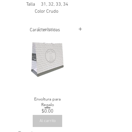
Talla 31, 32, 33, 34
Color Crudo
Envoltura
Características
Corte: Textil
Forro: Textil
Suela: Sintética
Envoltura para
Regalo
Precio
$0.00
Al carrito