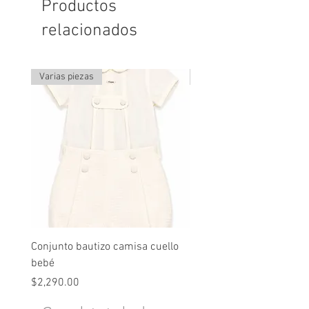
Productos
relacionados
Varias piezas
Última pieza
Conjunto bautizo camisa cuello
Conjunto nude lino
bebé
Precio
$2,490.00
Precio
$2,290.00