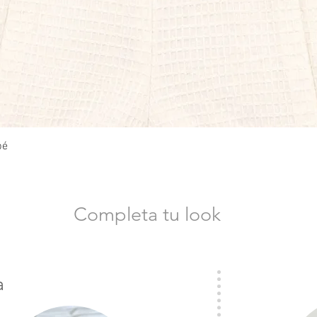
Vista rápida
bé
Completa tu look
a