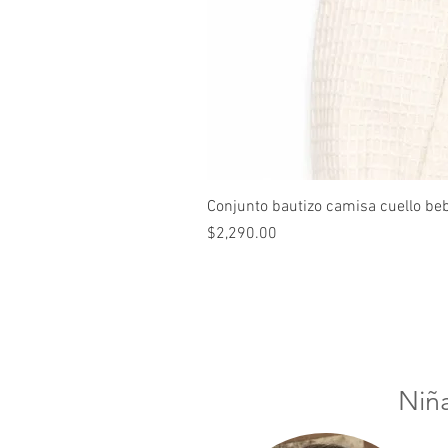
Conjunto bautizo camisa cuello be
Precio
$2,290.00
Niñ