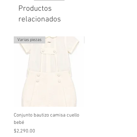
Productos
relacionados
Varias piezas
Última pieza
Conjunto bautizo camisa cuello
Conjunto nude lino
bebé
Precio
$2,490.00
Precio
$2,290.00