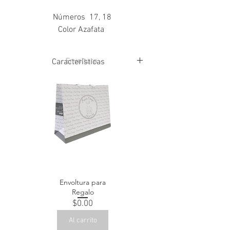
Números 17, 18
Color Azafata
Envoltura
Características
Corte: Piel vacuno
Forro: Piel de cerdo
Suela: Cuero piel vacuno
Envoltura para
Regalo
Precio
$0.00
Al carrito