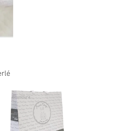
erlé
Envoltura