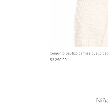
Conjunto bautizo camisa cuello be
Precio
$2,290.00
Niñ