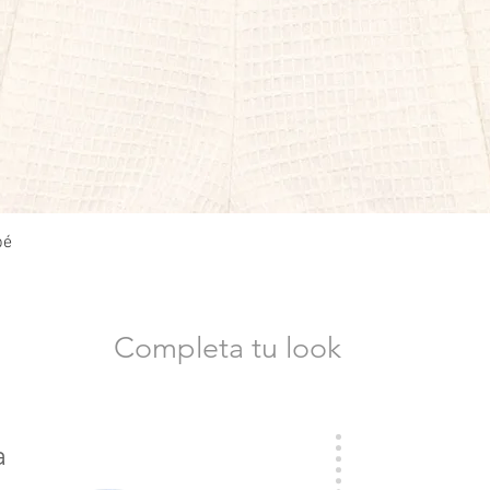
Vista rápida
bé
Completa tu look
a