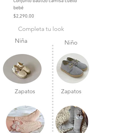
Conjunto bautizo camisa cuello
Conjunto nude lino
bebé
Precio
$2,490.00
Precio
$2,290.00
Completa tu look
Niña
Niño
Zapatos
Zapatos