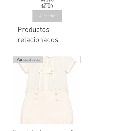
Regalo
Precio
$0.00
Al carrito
Productos
relacionados
Varias piezas
Última pieza