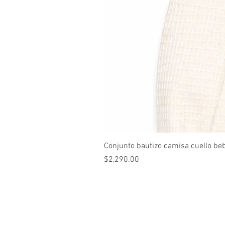
Conjunto bautizo camisa cuello be
Precio
$2,290.00