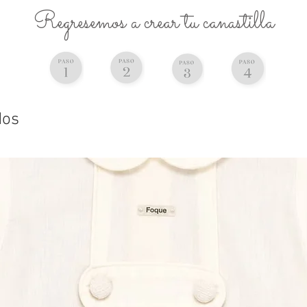
Regresemos a crear tu canastilla
dos